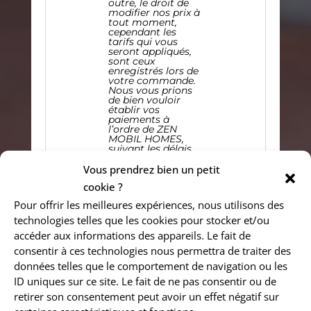
outre, le droit de
modifier nos prix à
tout moment,
cependant les
tarifs qui vous
seront appliqués,
sont ceux
enregistrés lors de
votre commande.
Nous vous prions
de bien vouloir
établir vos
paiements à
l’ordre de ZEN
MOBIL HOMES,
suivant les délais
et modalités
indiqués dans
Vous prendrez bien un petit
votre confirmation
cookie ?
de commande.
Les
délais de
Pour offrir les meilleures expériences, nous utilisons des
livraison, vous
sont donnés à
technologies telles que les cookies pour stocker et/ou
titre indicatif, un
accéder aux informations des appareils. Le fait de
retard de livraison
ne peut en aucun
consentir à ces technologies nous permettra de traiter des
cas donner lieu à
données telles que le comportement de navigation ou les
dommages et
intérêts, ni à
ID uniques sur ce site. Le fait de ne pas consentir ou de
l’annulation de
votre commande.
retirer son consentement peut avoir un effet négatif sur