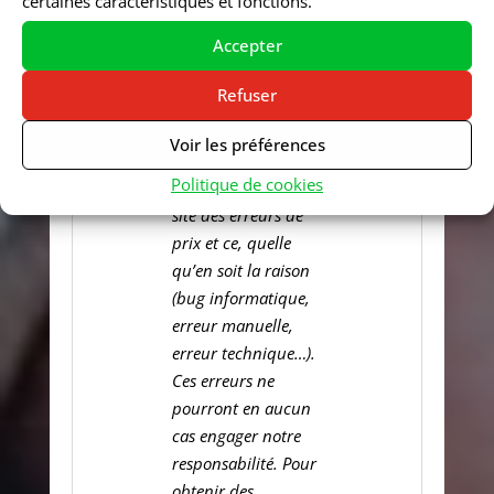
certaines caractéristiques et fonctions.
Limite de
responsabilité sur
Accepter
les prix
Refuser
Malgré la vigilance
de SARL ZEN, il est
Voir les préférences
possible que
Politique de cookies
surviennent sur le
site des erreurs de
prix et ce, quelle
qu’en soit la raison
(bug informatique,
erreur manuelle,
erreur technique…).
Ces erreurs ne
pourront en aucun
cas engager notre
responsabilité. Pour
obtenir des