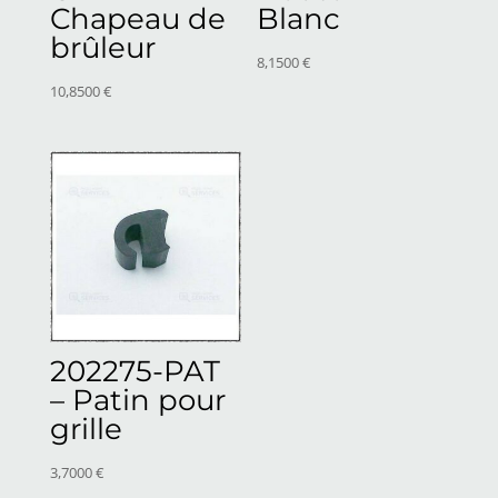
Chapeau de
Blanc
brûleur
8,1500
€
10,8500
€
202275-PAT
– Patin pour
grille
3,7000
€