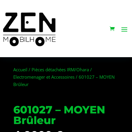
Accueil
/
Pièces détachées IRM/Ohara
/
Electromenager et Accessoires
/ 601027 – MOYEN
Brûleur
601027 – MOYEN
Brûleur