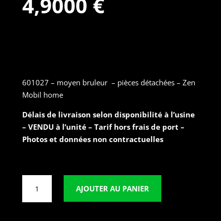
4,9000
€
Ref : 601027 – MOYEN brûleur
601027 – moyen bruleur – pièces détachées – Zen
Mobil home
Délais de livraison selon disponibilité à l’usine
– VENDU à l’unité – Tarif hors frais de port –
Photos et données non contractuelles
quantité
AJOUTER AU PANIER
de
601027
-