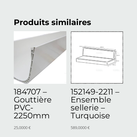
Produits similaires
184707 –
152149-2211 –
Gouttière
Ensemble
PVC-
sellerie –
2250mm
Turquoise
25,0000
€
589,0000
€