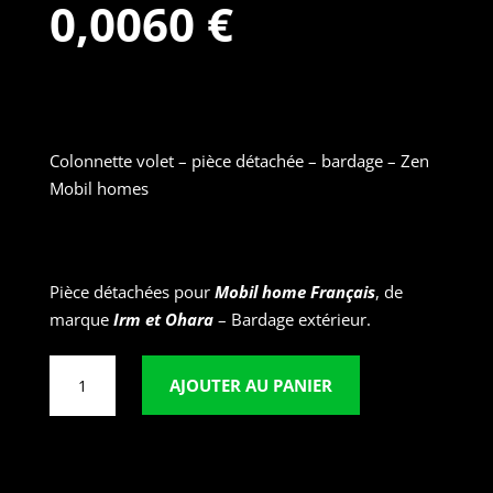
0,0060
€
Colonnette volet – pièce détachée – bardage – Zen
Mobil homes
Ref
: 750635
– Colonnette volet-
Blanc
Pièce détachées pour
Mobil home Français
, de
marque
Irm et Ohar
a
– Bardage extérieur.
quantité
AJOUTER AU PANIER
de
750635
-
Colonnette