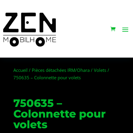
Accueil
/
Pièces détachées IRM/Ohara
/
Volets
/
750635 – Colonnette pour volets
750635 –
Colonnette pour
volets