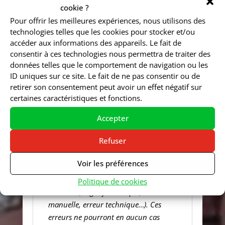
validation de commande.
cookie ?
Nous
nous réservons, en outre, le droit de
Pour offrir les meilleures expériences, nous utilisons des
modifier nos prix à tout moment,
cependant les tarifs qui vous seront
technologies telles que les cookies pour stocker et/ou
appliqués, sont ceux enregistrés lors
accéder aux informations des appareils. Le fait de
de votre commande.
Nous vous
prions de bien vouloir établir vos
consentir à ces technologies nous permettra de traiter des
paiements à l’ordre de ZEN MOBIL
HOMES, suivant les délais et
données telles que le comportement de navigation ou les
modalités indiqués dans votre
ID uniques sur ce site. Le fait de ne pas consentir ou de
confirmation de commande.
Les
délais de livraison, vous sont
retirer son consentement peut avoir un effet négatif sur
donnés à titre indicatif, un retard
certaines caractéristiques et fonctions.
de livraison ne peut en aucun cas
donner lieu à dommages et
intérêts, ni à l’annulation de votre
Accepter
commande.
Limite de responsabilité sur les prix
Refuser
Malgré la vigilance de SARL ZEN, il est
Voir les préférences
possible que surviennent sur le site des
erreurs de prix et ce, quelle qu’en soit
Politique de cookies
la raison (bug informatique, erreur
manuelle, erreur technique…). Ces
erreurs ne pourront en aucun cas