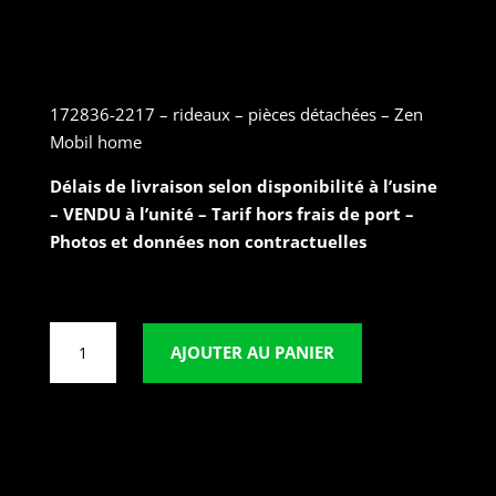
Ref : 172836-2217 – Rideaux –
Nuit d’encre
172836-2217 – rideaux – pièces détachées – Zen
Mobil home
Délais de livraison selon disponibilité à l’usine
– VENDU à l’unité – Tarif hors frais de port –
Photos et données non contractuelles
quantité
AJOUTER AU PANIER
de
172836-
2217
-
Rideaux