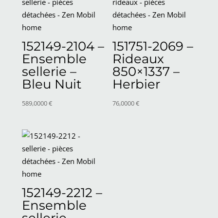
152149-2104 –
151751-2069 –
Ensemble
Rideaux
sellerie –
850×1337 –
Bleu Nuit
Herbier
589,0000
€
76,0000
€
152149-2212 –
Ensemble
sellerie –