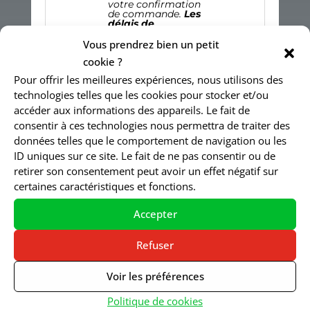
votre confirmation
de commande.
Les
délais de
livraison, vous
sont donnés à
Vous prendrez bien un petit
titre indicatif, un
cookie ?
retard de livraison
ne peut en aucun
Pour offrir les meilleures expériences, nous utilisons des
cas donner lieu à
dommages et
technologies telles que les cookies pour stocker et/ou
intérêts, ni à
accéder aux informations des appareils. Le fait de
l’annulation de
votre commande.
consentir à ces technologies nous permettra de traiter des
données telles que le comportement de navigation ou les
Limite de
ID uniques sur ce site. Le fait de ne pas consentir ou de
responsabilité sur
retirer son consentement peut avoir un effet négatif sur
les prix
certaines caractéristiques et fonctions.
Malgré la vigilance
Accepter
de SARL ZEN, il est
possible que
Refuser
surviennent sur le
site des erreurs de
Voir les préférences
prix et ce, quelle
Politique de cookies
qu’en soit la raison